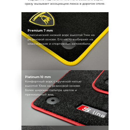
сразу вызывает ассоциацию люкса в дорогом отеле.
Premium 7 mm
Классический низкий ворс высотой 7мм на
резиновой основе. Его часто выбирают на
классические и спортивные автомобили.
Platinum 10 mm
Комфортный ворс с крученой нитью
высотой 10мм на резиновой основе.
Более широкая палитра цветов и
премиальный вид.