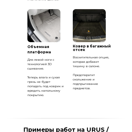
Ковер в багажный
Объемная
отсек
платформа
Восхитительная опция,
Для левой ноги с
которая добавит
технологией 3D
тишину в салоне.
сшивания.
Предотвратит
Теперь влага и сухая
скольжение и
грязь не будет
подпрыгивание
попадать под коврик и
предметов.
вредить напольному
покрытию.
Примеры работ на URUS /