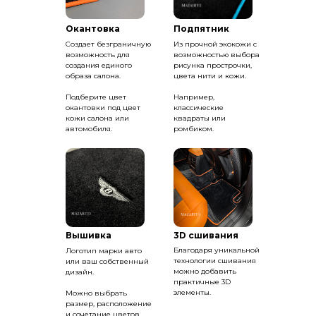
Окантовка
Подпятник
Создает безграничную
Из прочной экокожи с
возможность для
возможностью выбора
создания единого
рисунка прострочки,
образа салона.
цвета нити и кожи.
Подберите цвет
Например,
окантовки под цвет
классические
кожи салона или
квадраты или
автомобиля.
ромбиком.
Вышивка
3D сшивания
Благодаря уникальной
Логотип марки авто
технологии сшивания
или ваш собственный
можно добавить
дизайн.
практичные 3D
элементы.
Можно выбрать
размер, расположение
и сочетание цветов.