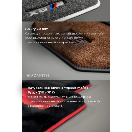
Luxury 20 mm
Коллекция Luxury - это самый высокий и плотный
ворс высотой от 15 до 20 мм на толстой
шумоизоляционной эко-резине.
Натуральная овчинаhttps://t.me/+ta-
8yg_kQY8zODZi
Может быть высотой от 15мм до 30мм на
шумоизоляционной эко резине или с основой
с набивкой войлоком.