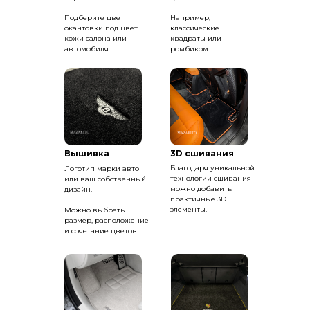
Подберите цвет
Например,
окантовки под цвет
классические
кожи салона или
квадраты или
автомобиля.
ромбиком.
Вышивка
3D сшивания
Благодаря уникальной
Логотип марки авто
технологии сшивания
или ваш собственный
можно добавить
дизайн.
практичные 3D
элементы.
Можно выбрать
размер, расположение
и сочетание цветов.